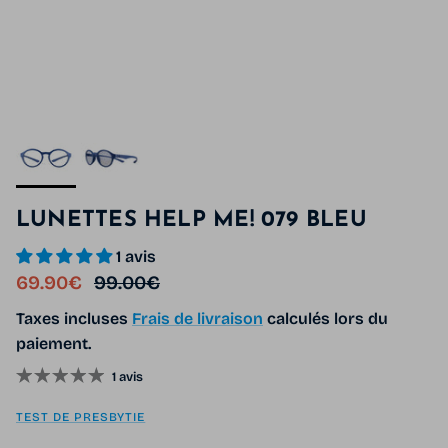
LUNETTES HELP ME! 079 BLEU
1 avis
Prix soldé
Prix habituel
69.90€
99.00€
Taxes incluses
Frais de livraison
calculés lors du
paiement.
1 avis
TEST DE PRESBYTIE