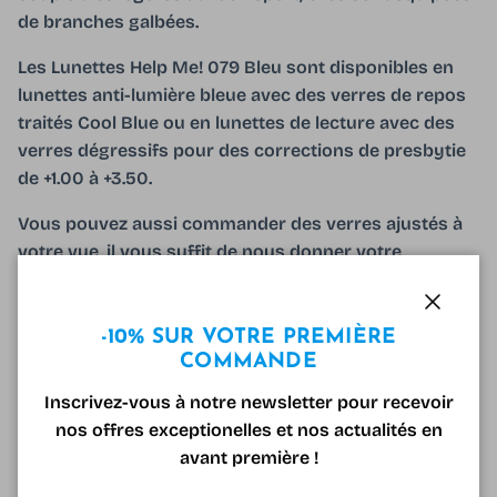
de branches galbées.
Les Lunettes Help Me! 079 Bleu sont disponibles en
lunettes anti-lumière bleue avec des verres de repos
traités Cool Blue ou en lunettes de lecture avec des
verres dégressifs pour des corrections de presbytie
de +1.00 à +3.50.
Vous pouvez aussi commander des verres ajustés à
votre vue, il vous suffit de nous donner votre
ordonnance au moment de la commande, nos
opticiens diplômés se chargeront du reste!
Fermer
-10% SUR VOTRE PREMIÈRE
Les Lunettes Help Me! 079 Bleu sont livrées avec une
COMMANDE
microfibre et un étui optique gratuit!
Inscrivez-vous à notre newsletter pour recevoir
nos offres exceptionelles et nos actualités en
avant première !