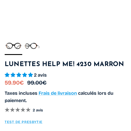
LUNETTES HELP ME! 4230 MARRON
2 avis
Prix soldé
Prix habituel
59.90€
99.00€
Taxes incluses
Frais de livraison
calculés lors du
paiement.
2 avis
TEST DE PRESBYTIE