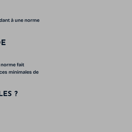
ndant à une norme
DE
 norme fait
ences minimales de
ES ?