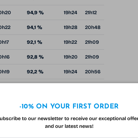
0h20
94,9 %
19h24
21h12
0h22
94,1 %
19h28
20h48
0h17
92,1 %
19h22
21h09
0h16
92,8 %
19h20
21h09
0h19
92,2 %
19h24
20h56
0h16
89,9 %
19h22
20h49
-10% ON YOUR FIRST ORDER
ires sont indiqués en heures locales (CEST).
ubscribe to our newsletter to receive our exceptional offe
er un peu avant l'heure de début, avec un ho
and our latest news!