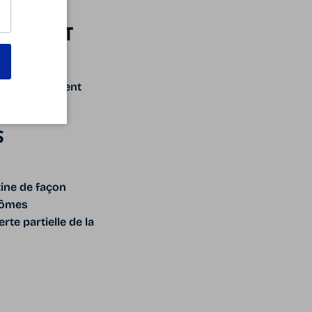
OLUMENT
onnes regardent
S
tine de façon
ptômes
rte partielle de la