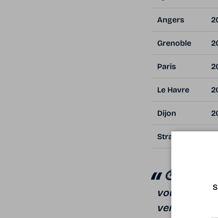
Angers
2
Grenoble
2
Paris
2
Le Havre
2
Dijon
2
Strasbourg
2
⏱
Les hora
S
vous install
vers l'ouest.