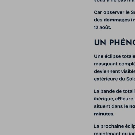
Car observer le S
des
dommages irré
12 août.
UN PHÉN
Une éclipse totale
masquant complètem
deviennent visible
extérieure du Sole
La bande de totali
ibérique, effleur
situent dans le
no
minutes
.
La prochaine éclip
maintenant ou ja