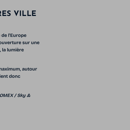
RES VILLE
e de l'Europe
couverture sur une
 la lumière
u maximum, autour
ient donc
BOMEX / Sky &