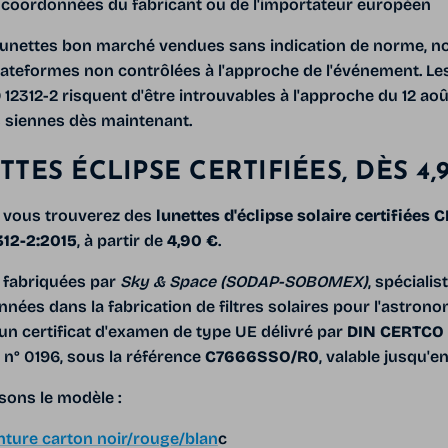
 coordonnées du fabricant ou de l'importateur européen
lunettes bon marché vendues sans indication de norme, n
ateformes non contrôlées à l'approche de l'événement. Les
O 12312-2 risquent d'être introuvables à l'approche du 12 ao
s siennes dès maintenant.
TES ÉCLIPSE CERTIFIÉES, DÈS 4,
, vous trouverez des
lunettes d'éclipse solaire certifiées C
312-2:2015
, à partir de
4,90 €
.
 fabriquées par
Sky & Space (SODAP-SOBOMEX)
, spéciali
ées dans la fabrication de filtres solaires pour l'astrono
'un certificat d'examen de type UE délivré par
DIN CERTCO 
 n° 0196, sous la référence
C7666SSO/R0
, valable jusqu'e
ons le modèle :
ture carton noir/rouge/blan
c