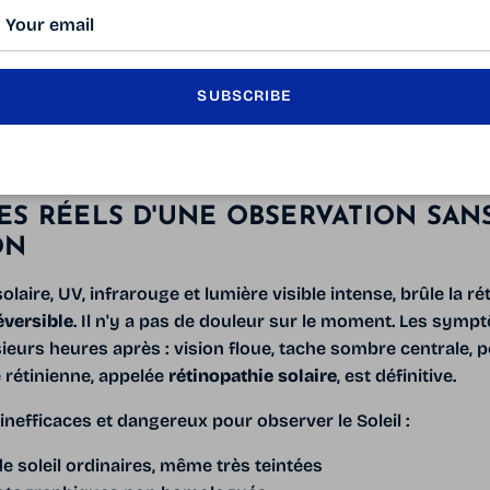
 PROTÉGER SES YEUX EST ABS
SABLE
SUBSCRIBE
pse est l'une des rares occasions où des millions de pers
e Soleil. Et c'est là que réside le danger.
ES RÉELS D'UNE OBSERVATION SAN
ON
aire, UV, infrarouge et lumière visible intense, brûle la ré
éversible
. Il n'y a pas de douleur sur le moment. Les sym
eurs heures après : vision floue, tache sombre centrale, pe
e rétinienne, appelée
rétinopathie solaire
, est définitive.
nefficaces et dangereux pour observer le Soleil :
de soleil ordinaires, même très teintées