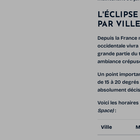
L'ÉCLIPSE
PAR VILL
Depuis la France m
occidentale vivra
grande partie du t
ambiance crépusc
Un point importan
de 15 à 20 degrés
absolument décisi
Voici les horaires
Space)
:
Ville
M