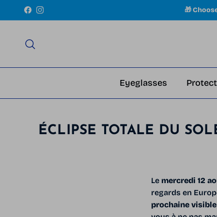
Skip to content
🎁 Choos
Facebook
Instagram
Search
Eyeglasses
Protect
ÉCLIPSE TOTALE DU SOL
Le
mercredi 12 a
regards en Europe
prochaine visible
vous à ne pas man