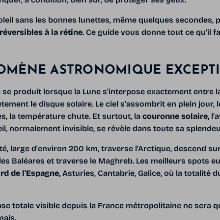
oleil sans les bonnes lunettes, même quelques secondes, 
versibles à la rétine
. Ce guide vous donne tout ce qu'il f
OMÈNE ASTRONOMIQUE EXCEPT
 se produit lorsque la Lune s'interpose exactement entre la T
ent le disque solaire. Le ciel s'assombrit en plein jour, l
s, la température chute. Et surtout, la
couronne solaire,
l'
il, normalement invisible, se révèle dans toute sa splendeu
té, large d'environ 200 km, traverse l'Arctique, descend su
e les Baléares et traverse le Maghreb. Les meilleurs spots 
rd de l'Espagne,
Asturies, Cantabrie, Galice, où la totalité
se totale visible depuis la France métropolitaine ne sera qu
mais.