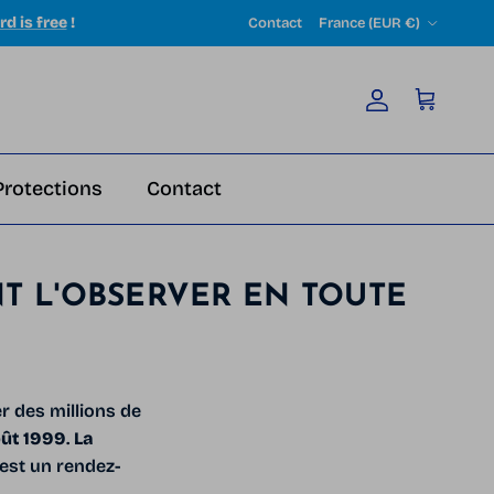
Country/Region
rd is free
!
Contact
France (EUR €)
Account
Cart
Protections
Contact
NT L'OBSERVER EN TOUTE
r des millions de
oût 1999
.
La
'est un rendez-