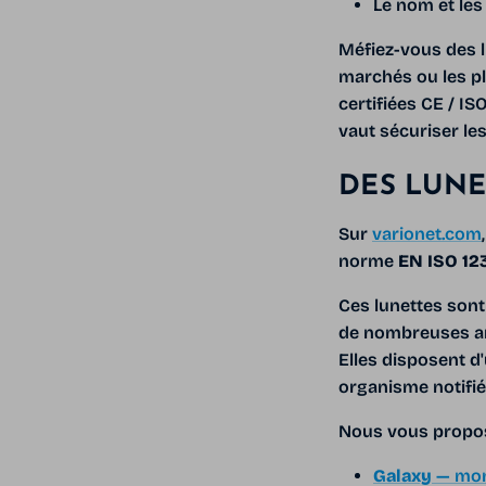
Le nom et les
Méfiez-vous des 
marchés ou les pl
certifiées CE / IS
vaut sécuriser le
DES LUNET
Sur
varionet.com
norme
EN ISO 12
Ces lunettes sont
de nombreuses ann
Elles disposent d
organisme notifié
Nous vous propos
Galaxy
— mon