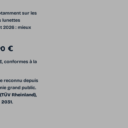
otamment sur les
 lunettes
ût 2026 : mieux
90 €
E
, conformes à la
ste reconnu depuis
mie grand public.
(TÜV Rheinland),
n
2031
.