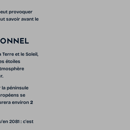
peut provoquer
aut savoir avant le
IONNEL
erre et le Soleil,
es étoiles
atmosphère
r.
r la péninsule
européens se
 durera environ
2
'en 2081 : c'est