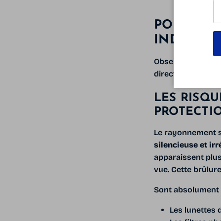
POURQUOI
INDISPEN
Observer une écli
directement vers l
LES RISQU
PROTECTI
Le rayonnement sol
silencieuse et irr
apparaissent plusi
vue. Cette brûlur
Sont absolument i
Les lunettes 