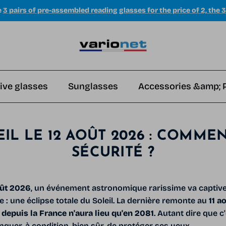
e
3 pairs of pre-assembled reading glasses for the price of 2, the 3
ive glasses
Sunglasses
Accessories &amp; 
EIL LE 12 AOÛT 2026 : COMME
SÉCURITÉ ?
oût 2026
, un événement astronomique rarissime va captive
 : une éclipse totale du Soleil. La dernière remonte au
11 a
 depuis la France n'aura lieu qu'en
2081
. Autant dire que c
quer, à condition, bien sûr, de protéger ses yeux.