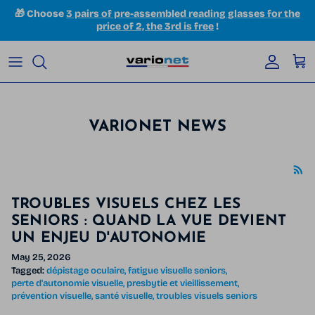
Skip to content
🎁 Choose
3 pairs of pre-assembled reading glasses for the
price of 2, the 3rd is free
!
Accoun
Car
VARIONET NEWS
TROUBLES VISUELS CHEZ LES
SENIORS : QUAND LA VUE DEVIENT
UN ENJEU D'AUTONOMIE
May 25, 2026
Tagged:
dépistage oculaire
fatigue visuelle seniors
perte d'autonomie visuelle
presbytie et vieillissement
prévention visuelle
santé visuelle
troubles visuels seniors