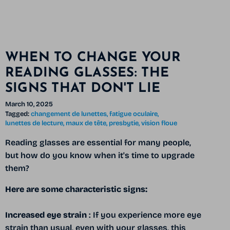
WHEN TO CHANGE YOUR
READING GLASSES: THE
SIGNS THAT DON'T LIE
March 10, 2025
Tagged:
changement de lunettes
fatigue oculaire
lunettes de lecture
maux de tête
presbytie
vision floue
Reading glasses are essential for many people,
but how do you know when it's time to upgrade
them?
Here are some characteristic signs:
Increased eye strain
: If you experience more eye
strain
than usual, even with your glasses, this