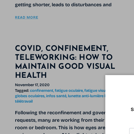
getting shorter, leads to disturbances and
READ MORE
COVID, CONFINEMENT,
TELEWORKING: HOW TO
MAINTAIN GOOD VISUAL
HEALTH
November 17, 2020
Tagged:
confinement
fatigue oculaire
fatigue visuelle
globes oculaires
infos santé
lunette anti-lumière bleue
télétravail
S
Following the reconfinement and government
requests, many are working from their living
room or bedroom. This is how eyes are on the