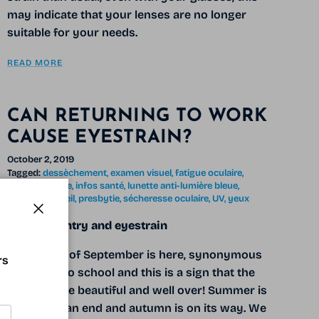
may indicate that your lenses are no longer
suitable for your needs.
READ MORE
CAN RETURNING TO WORK
CAUSE EYESTRAIN?
October 2, 2019
Tagged:
dessèchement
examen visuel
fatigue oculaire
fatigue visuelle
infos santé
lunette anti-lumière bleue
lunette de soleil
presbytie
sécheresse oculaire
UV
yeux
Close
Work, re-entry and eyestrain
The month of September is here, synonymous
rs
with back to school and this is a sign that the
holidays are beautiful and well over! Summer is
coming to an end and autumn is on its way. We