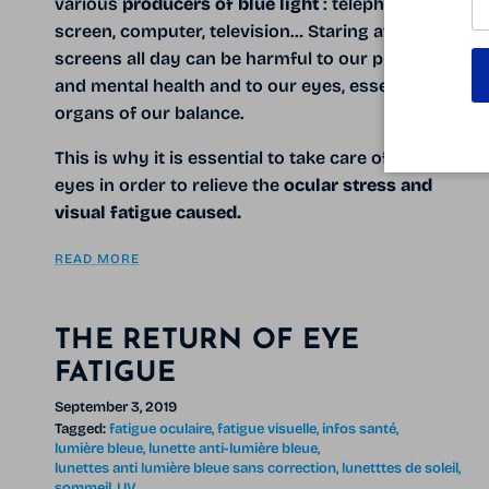
various
producers of blue light
: telephone
screen, computer, television… Staring at these
screens all day can be harmful to our physical
and mental health and to our eyes, essential
organs of our balance.
This is why it is essential to take care of your
eyes in order to relieve the
ocular stress and
visual fatigue caused.
READ MORE
THE RETURN OF EYE
FATIGUE
September 3, 2019
Tagged:
fatigue oculaire
fatigue visuelle
infos santé
lumière bleue
lunette anti-lumière bleue
lunettes anti lumière bleue sans correction
lunetttes de soleil
sommeil
UV