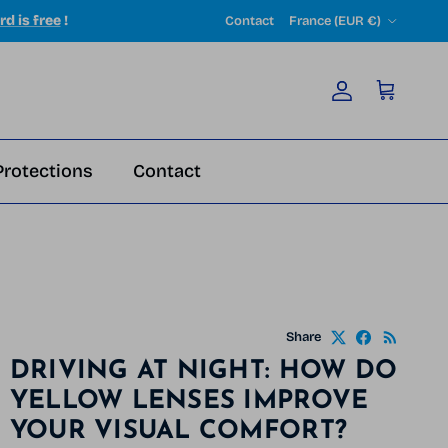
Country/Region
rd is free
!
Contact
France (EUR €)
Account
Cart
Protections
Contact
Share
DRIVING AT NIGHT: HOW DO
YELLOW LENSES IMPROVE
YOUR VISUAL COMFORT?