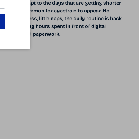
have to adapt to the days that are getting shorter
and it is common for eyestrain to appear. No
more idleness, little naps, the daily routine is back
with the long hours spent in front of digital
devices and paperwork.
READ MORE