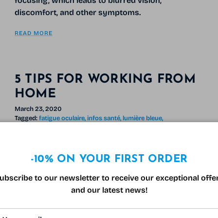
focusing, which leads to blurred vision,
discomfort, and other symptoms.
READ MORE
5 TIPS FOR WORKING FROM
HOME
March 23, 2020
Tagged:
fatigue oculaire
infos santé
lumière bleue
lunettes anti-lumière bleue
télétravail
yeux
Tips for optimal remote working
-10% ON YOUR FIRST ORDER
It's no secret that we are living in complex times;
almost the whole world is confined and for a lot
ubscribe to our newsletter to receive our exceptional offe
more work! Others, who are more fortunate,
and our latest news!
practice teleworking, at
Varionet
this is the case
and we do it regularly and we offer you some