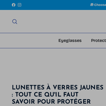
Skip to content
🎁 Choos
Facebook
Instagram
Search
Eyeglasses
Protect
LUNETTES À VERRES JAUNES
: TOUT CE QU'IL FAUT
SAVOIR POUR PROTÉGER