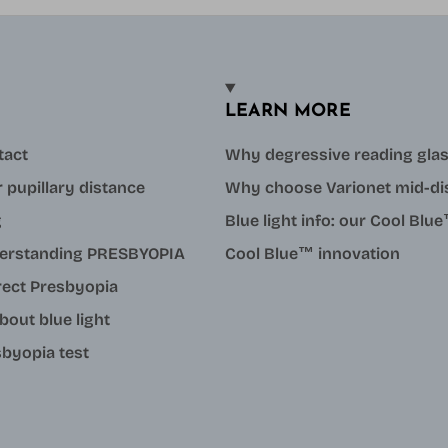
LEARN MORE
tact
Why degressive reading gla
 pupillary distance
Why choose Varionet mid-di
g
Blue light info: our Cool Bl
erstanding PRESBYOPIA
Cool Blue™ innovation
rect Presbyopia
about blue light
byopia test